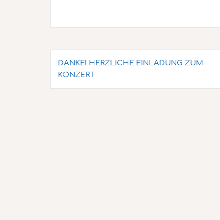
Beitragsnavigation
DANKE! HERZLICHE EINLADUNG ZUM
KONZERT