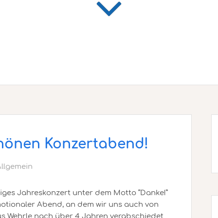
chönen Konzertabend!
Allgemein
riges Jahreskonzert unter dem Motto “Danke!”
motionaler Abend, an dem wir uns auch von
s Wehrle nach über 4 Jahren verabschiedet