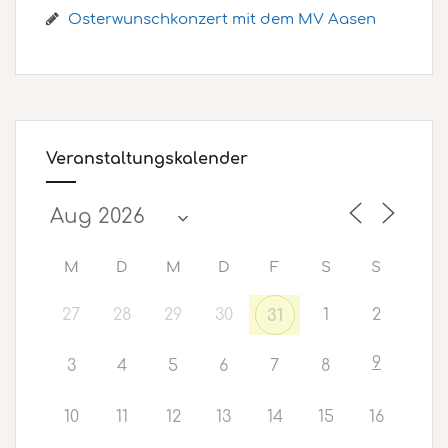
Osterwunschkonzert mit dem MV Aasen
Veranstaltungskalender
M
D
M
D
F
S
S
27
28
29
30
1
2
31
9
3
4
5
6
7
8
10
11
12
13
14
15
16