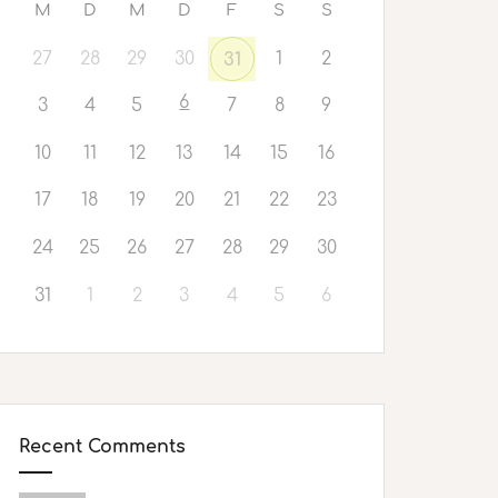
M
D
M
D
F
S
S
27
28
29
30
1
2
31
6
3
4
5
7
8
9
10
11
12
13
14
15
16
17
18
19
20
21
22
23
24
25
26
27
28
29
30
31
1
2
3
4
5
6
Recent Comments