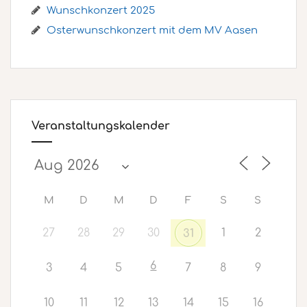
Wunschkonzert 2025
Osterwunschkonzert mit dem MV Aasen
Veranstaltungskalender
M
D
M
D
F
S
S
27
28
29
30
1
2
31
6
3
4
5
7
8
9
10
11
12
13
14
15
16