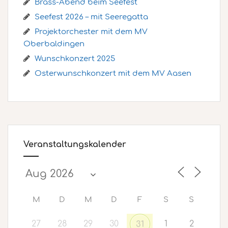
Brass-Abend beim Seefest
Seefest 2026 – mit Seeregatta
Projektorchester mit dem MV
Oberbaldingen
Wunschkonzert 2025
Osterwunschkonzert mit dem MV Aasen
Veranstaltungskalender
M
D
M
D
F
S
S
27
28
29
30
1
2
31