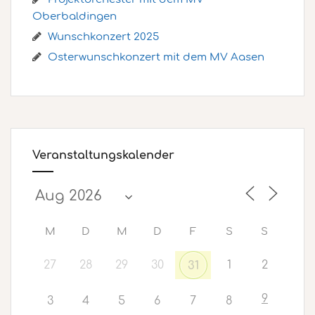
Oberbaldingen
Wunschkonzert 2025
Osterwunschkonzert mit dem MV Aasen
Veranstaltungskalender
M
D
M
D
F
S
S
27
28
29
30
1
2
31
9
3
4
5
6
7
8