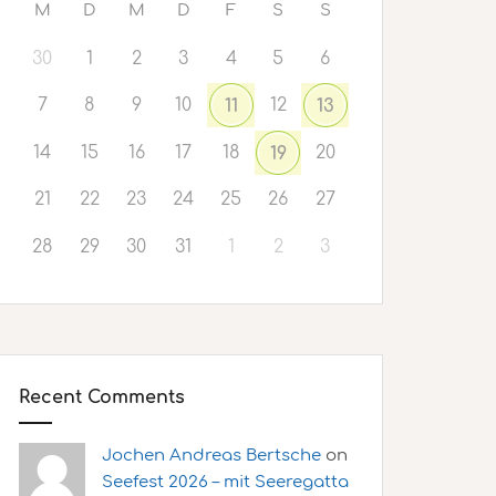
M
D
M
D
F
S
S
30
1
2
3
4
5
6
7
8
9
10
12
11
13
14
15
16
17
18
20
19
21
22
23
24
25
26
27
28
29
30
31
1
2
3
Recent Comments
Jochen Andreas Bertsche
on
Seefest 2026 – mit Seeregatta