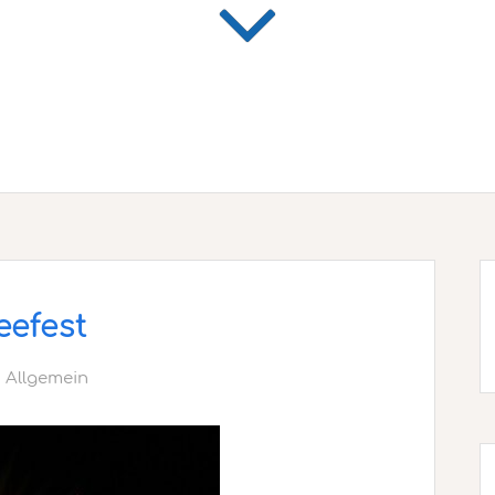
eefest
Allgemein